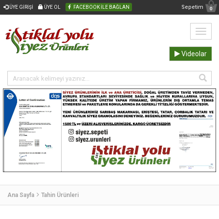
Sepetim
ÜYE GİRİŞİ
ÜYE OL
FACEBOOK İLE BAĞLAN
0
Videolar
Ana Sayfa
Tahin Ürünleri