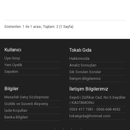
Gösterilen: 1 ile 1 arası, Toplam: 2 (1 Sayfa)
Kullanıcı
Tokalı Gıda
Üye Girişi
Hakkımızda
Yeni Üyelik
Analiz Sonuçları
Sepetim
Sık Sorulan Sorular
İletişim Bilgilerimiz
Bilgiler
İletişim Bilgilerimiz
Mesafeli Satış Sözleşmesi
Seyid-i Zülfikar Cad. No:3 Seydiler
/ KASTAMONU
Gizlilik ve Güvenli Alışveriş
0533 417 7581 - 0366 668 4362
İade Koşulları
tokaligida@hotmail.com
Banka Bilgileri