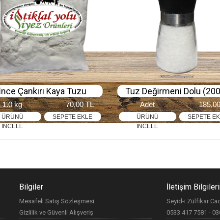
İnce Çankırı Kaya Tuzu
Tuz Değirmeni Dolu (200
1.0 kg
70,00 TL
Adet
185,0
ÜRÜNÜ
SEPETE EKLE
ÜRÜNÜ
SEPETE E
İNCELE
İNCELE
Bilgiler
İletişim Bilgiler
Mesafeli Satış Sözleşmesi
Seyid-i Zülfikar C
Gizlilik ve Güvenli Alışveriş
0533 417 7581 - 0