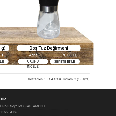
 g)
Boş Tuz Değirmeni
0 TL
Adet
170,00 TL
KLE
ÜRÜNÜ
SEPETE EKLE
İNCELE
Gösterilen: 1 ile 4 arası, Toplam: 2 (1 Sayfa)
imiz
ad. No:3 Seydiler / KASTAMONU
366 668 4362