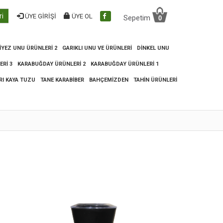
ri
ÜYE GİRİŞİ
ÜYE OL
Sepetim
0
IYEZ UNU ÜRÜNLERI 2
GARIKLI UNU VE ÜRÜNLERI
DINKEL UNU
RI 3
KARABUĞDAY ÜRÜNLERI 2
KARABUĞDAY ÜRÜNLERI 1
RI KAYA TUZU
TANE KARABIBER
BAHÇEMIZDEN
TAHIN ÜRÜNLERI