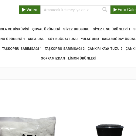
Video
Foto Gale
OLA VE BISKÜVISI
ÇUVAL ÜRÜNLERI
SIYEZ BULGURU
SIYEZ UNU ÜRÜNLERI 1
S
UNU ÜRÜNLERI 1
ARPA UNU
KÖY BUĞDAYI UNU
YULAF UNU
KARABUĞDAY ÜRÜNLE
TAŞKÖPRÜ SARIMSAĞI 1
TAŞKÖPRÜ SARIMSAĞI 2
ÇANKIRI KAYA TUZU 2
ÇANKI
SOFRAMIZDAN
LIMON ÜRÜNLERI