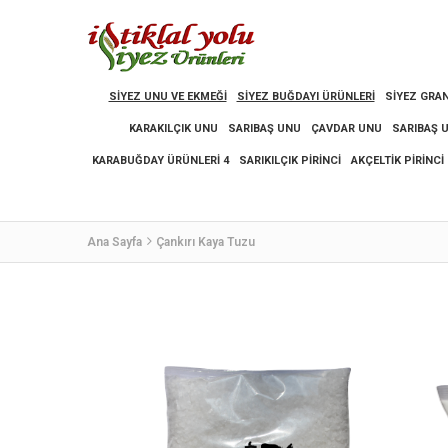
SIYEZ UNU VE EKMEĞI
SIYEZ BUĞDAYI ÜRÜNLERI
SIYEZ GRAN
KARAKILÇIK UNU
SARIBAŞ UNU
ÇAVDAR UNU
SARIBAŞ 
KARABUĞDAY ÜRÜNLERI 4
SARIKILÇIK PIRINCI
AKÇELTIK PIRINCI
Ana Sayfa
Çankırı Kaya Tuzu