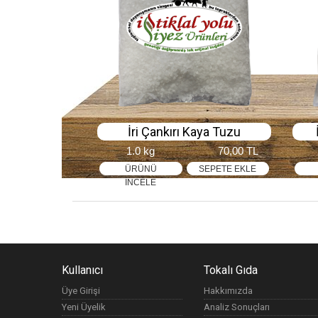
İri Çankırı Kaya Tuzu
1.0 kg
70,00 TL
ÜRÜNÜ
SEPETE EKLE
İNCELE
Kullanıcı
Tokalı Gıda
Üye Girişi
Hakkımızda
Yeni Üyelik
Analiz Sonuçları