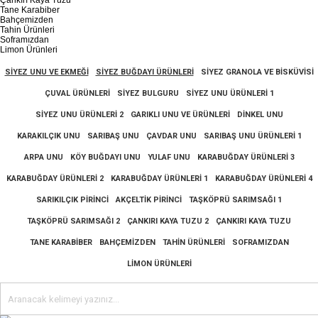
Çankırı Kaya Tuzu
Tane Karabiber
Bahçemizden
Tahin Ürünleri
Soframızdan
Limon Ürünleri
SIYEZ UNU VE EKMEĞI
SIYEZ BUĞDAYI ÜRÜNLERI
SIYEZ GRANOLA VE BISKÜVISI
ÇUVAL ÜRÜNLERI
SIYEZ BULGURU
SIYEZ UNU ÜRÜNLERI 1
SIYEZ UNU ÜRÜNLERI 2
GARIKLI UNU VE ÜRÜNLERI
DINKEL UNU
KARAKILÇIK UNU
SARIBAŞ UNU
ÇAVDAR UNU
SARIBAŞ UNU ÜRÜNLERI 1
ARPA UNU
KÖY BUĞDAYI UNU
YULAF UNU
KARABUĞDAY ÜRÜNLERI 3
KARABUĞDAY ÜRÜNLERI 2
KARABUĞDAY ÜRÜNLERI 1
KARABUĞDAY ÜRÜNLERI 4
SARIKILÇIK PIRINCI
AKÇELTIK PIRINCI
TAŞKÖPRÜ SARIMSAĞI 1
TAŞKÖPRÜ SARIMSAĞI 2
ÇANKIRI KAYA TUZU 2
ÇANKIRI KAYA TUZU
TANE KARABIBER
BAHÇEMIZDEN
TAHIN ÜRÜNLERI
SOFRAMIZDAN
LIMON ÜRÜNLERI