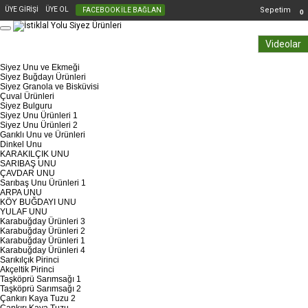
ÜYE GİRİŞİ
ÜYE OL
Sepetim
FACEBOOK İLE BAĞLAN
0
Videolar
Siyez Unu ve Ekmeği
Siyez Buğdayı Ürünleri
Siyez Granola ve Bisküvisi
Çuval Ürünleri
Siyez Bulguru
Siyez Unu Ürünleri 1
Siyez Unu Ürünleri 2
Garıklı Unu ve Ürünleri
Dinkel Unu
KARAKILÇIK UNU
SARIBAŞ UNU
ÇAVDAR UNU
Sarıbaş Unu Ürünleri 1
ARPA UNU
KÖY BUĞDAYI UNU
YULAF UNU
Karabuğday Ürünleri 3
Karabuğday Ürünleri 2
Karabuğday Ürünleri 1
Karabuğday Ürünleri 4
Sarıkılçık Pirinci
Akçeltik Pirinci
Taşköprü Sarımsağı 1
Taşköprü Sarımsağı 2
Çankırı Kaya Tuzu 2