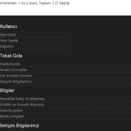
Gösterilen: 1 ile 2 arası, Toplam: 2 (1 Sayfa)
Kullanıcı
Üye Girişi
Yeni Üyelik
Sepetim
Tokalı Gıda
Hakkımızda
Analiz Sonuçları
Sık Sorulan Sorular
İletişim Bilgilerimiz
Bilgiler
Mesafeli Satış Sözleşmesi
Gizlilik ve Güvenli Alışveriş
İade Koşulları
Banka Bilgileri
İletişim Bilgilerimiz