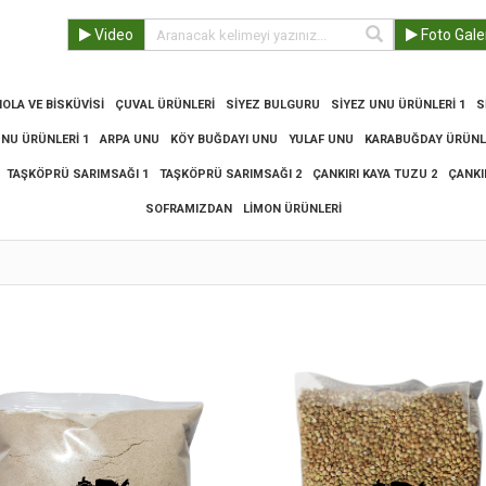
Video
Foto Gale
OLA VE BISKÜVISI
ÇUVAL ÜRÜNLERI
SIYEZ BULGURU
SIYEZ UNU ÜRÜNLERI 1
S
UNU ÜRÜNLERI 1
ARPA UNU
KÖY BUĞDAYI UNU
YULAF UNU
KARABUĞDAY ÜRÜNLE
TAŞKÖPRÜ SARIMSAĞI 1
TAŞKÖPRÜ SARIMSAĞI 2
ÇANKIRI KAYA TUZU 2
ÇANKI
SOFRAMIZDAN
LIMON ÜRÜNLERI