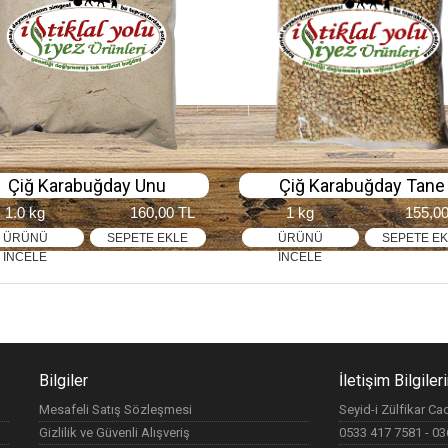
Çiğ Karabuğday Unu
Çiğ Karabuğday Tane
1.0 kg
160,00 TL
1 kg
155,0
ÜRÜNÜ
SEPETE EKLE
ÜRÜNÜ
SEPETE E
İNCELE
İNCELE
Bilgiler
İletişim Bilgiler
Mesafeli Satış Sözleşmesi
Seyid-i Zülfikar C
Gizlilik ve Güvenli Alışveriş
0533 417 7581 - 0