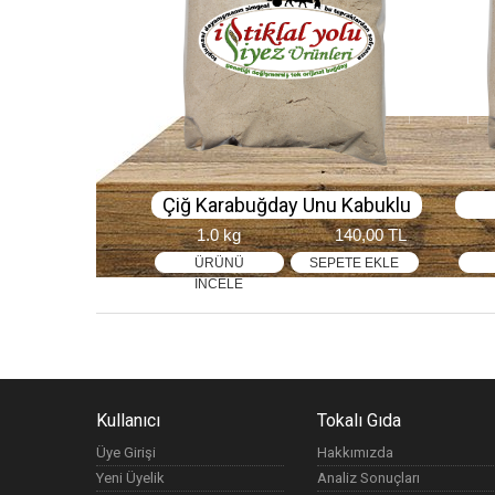
Çiğ Karabuğday Unu Kabuklu
1.0 kg
140,00 TL
ÜRÜNÜ
SEPETE EKLE
İNCELE
Kullanıcı
Tokalı Gıda
Üye Girişi
Hakkımızda
Yeni Üyelik
Analiz Sonuçları