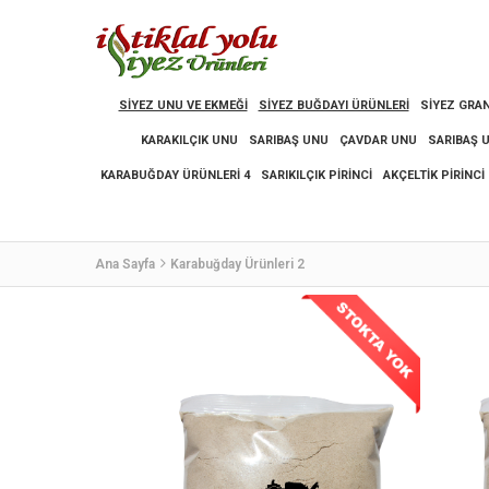
SIYEZ UNU VE EKMEĞI
SIYEZ BUĞDAYI ÜRÜNLERI
SIYEZ GRAN
KARAKILÇIK UNU
SARIBAŞ UNU
ÇAVDAR UNU
SARIBAŞ 
KARABUĞDAY ÜRÜNLERI 4
SARIKILÇIK PIRINCI
AKÇELTIK PIRINCI
Ana Sayfa
Karabuğday Ürünleri 2