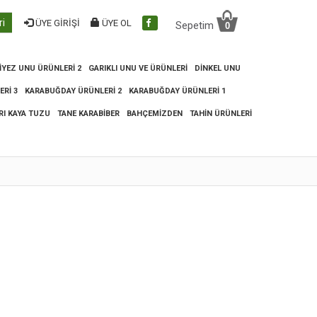
ri
ÜYE GİRİŞİ
ÜYE OL
Sepetim
0
IYEZ UNU ÜRÜNLERI 2
GARIKLI UNU VE ÜRÜNLERI
DINKEL UNU
RI 3
KARABUĞDAY ÜRÜNLERI 2
KARABUĞDAY ÜRÜNLERI 1
RI KAYA TUZU
TANE KARABIBER
BAHÇEMIZDEN
TAHIN ÜRÜNLERI