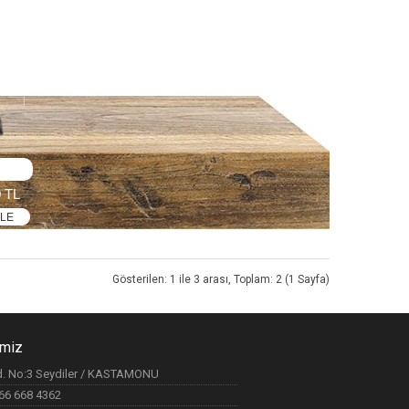
0 TL
KLE
Gösterilen: 1 ile 3 arası, Toplam: 2 (1 Sayfa)
imiz
ad. No:3 Seydiler / KASTAMONU
366 668 4362