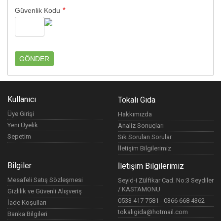
*
Güvenlik Kodu
Kullanıcı
Tokalı Gıda
Üye Girişi
Hakkımızda
Yeni Üyelik
Analiz Sonuçları
Sepetim
Sık Sorulan Sorular
İletişim Bilgilerimiz
Bilgiler
İletişim Bilgilerimiz
Mesafeli Satış Sözleşmesi
Seyid-i Zülfikar Cad. No:3 Seydiler
/ KASTAMONU
Gizlilik ve Güvenli Alışveriş
0533 417 7581 - 0366 668 4362
İade Koşulları
tokaligida@hotmail.com
Banka Bilgileri