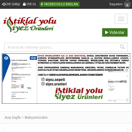
Sepetim
ÜYE GİRİŞİ
ÜYE OL
FACEBOOK İLE BAĞLAN
0
Videolar
Ana Sayfa
Bahçemizden