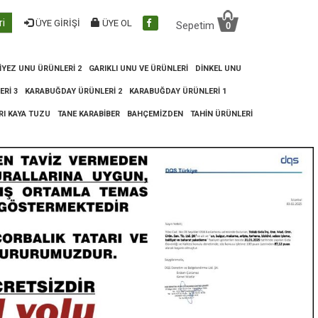
ri
ÜYE GİRİŞİ
ÜYE OL
Sepetim
0
IYEZ UNU ÜRÜNLERI 2
GARIKLI UNU VE ÜRÜNLERI
DINKEL UNU
RI 3
KARABUĞDAY ÜRÜNLERI 2
KARABUĞDAY ÜRÜNLERI 1
RI KAYA TUZU
TANE KARABIBER
BAHÇEMIZDEN
TAHIN ÜRÜNLERI