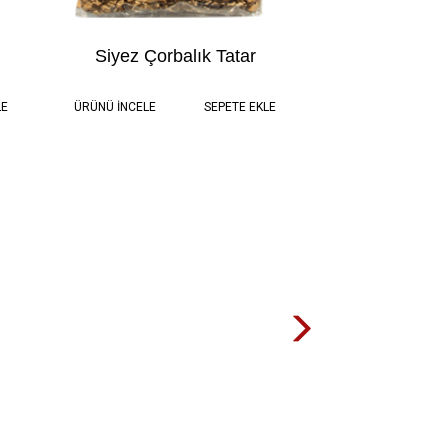
Siyez Çorbalık Tatar
TL
0.5 kg
115,00 TL
LE
ÜRÜNÜ İNCELE
SEPETE EKLE