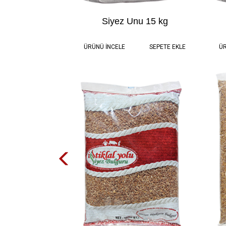
Siyez Unu 15 kg
15.0 kg
1.455,00 TL
ÜRÜNÜ İNCELE
SEPETE EKLE
ÜR