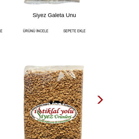
Siyez Galeta Unu
TL
0.5 kg
95,00 TL
LE
ÜRÜNÜ İNCELE
SEPETE EKLE