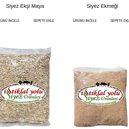
Siyez Ekşi Maya
Siyez Ekmeği
0.45
50,00 TL
0.5 kg
100,00 
ÜNÜ İNCELE
SEPETE EKLE
ÜRÜNÜ İNCELE
SEPETE EK