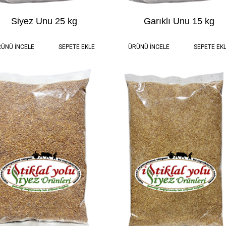
Siyez Unu 25 kg
Garıklı Unu 15 kg
25.0 kg
2.375,00 TL
15.0 kg
1.455,00
ÜNÜ İNCELE
SEPETE EKLE
ÜRÜNÜ İNCELE
SEPETE EK