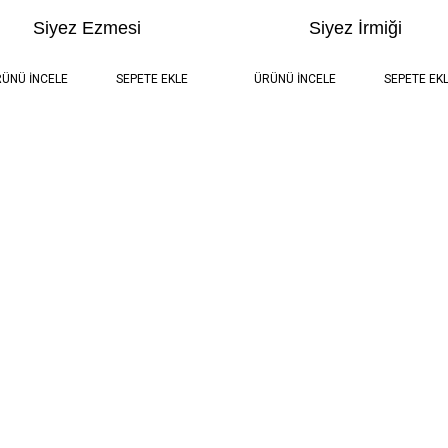
Siyez Ezmesi
Siyez İrmiği
0.5 kg
115,00 TL
0.5 Kg
100,00 
ÜNÜ İNCELE
SEPETE EKLE
ÜRÜNÜ İNCELE
SEPETE EK