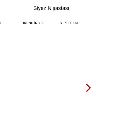
Siyez Nişastası
TL
0.5 Kg
390,00 TL
LE
ÜRÜNÜ İNCELE
SEPETE EKLE