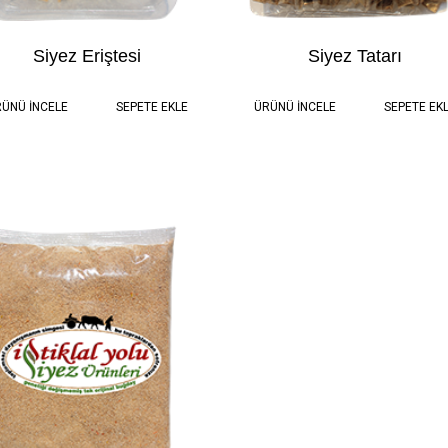
Siyez Eriştesi
Siyez Tatarı
0.5 kg
115,00 TL
0.5 kg
115,00 
ÜNÜ İNCELE
SEPETE EKLE
ÜRÜNÜ İNCELE
SEPETE EK