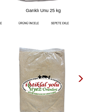
Garıklı Unu 25 kg
 TL
25.0 kg
2.375,00 TL
LE
ÜRÜNÜ İNCELE
SEPETE EKLE