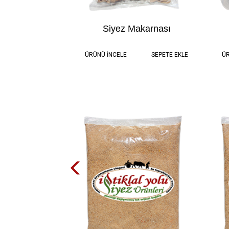
Siyez Makarnası
0.5 kg
100,00 TL
ÜRÜNÜ İNCELE
SEPETE EKLE
ÜR